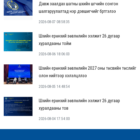
Давж заалдах шатны шүүхийн шүүгчийн сонгон
шалгаруулалтад нэр дэвшигчийг бүртгэлээ
2026-08-07 08:58:35
Шүүхийн ерөнхий зөвлөлийн ээлжит 26 дугаар
хуралдааны тойм
2026-08-06 18:06:03
Шүүхийн ерөнхий зөвлөлийн 2027 оны төсвийн төслийг
олон нийтээр хэлэлцүүллээ
2026-08-05 14:48:54
Шүүхийн ерөнхий зөвлөлийн ээлжит 26 дугаар
хуралдааны тов
2026-08-04 17:54:00