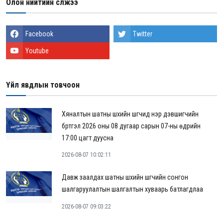
Олон нийтийн сүлжээ
Facebook
Twitter
Youtube
Үйл явдлын товчоон
Хяналтын шатны шүүхийн шүүгчид нэр дэвшигчийн
бүртгэл 2026 оны 08 дугаар сарын 07-ны өдрийн
17:00 цагт дуусна
2026-08-07 10:02:11
Давж заалдах шатны шүүхийн шүүгчийн сонгон
шалгаруулалтын шалгалтын хуваарь батлагдлаа
2026-08-07 09:03:22