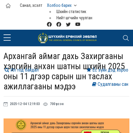
Үндсэн агуулга руу шилжих
Санал, хүсэлт
Холбоо барих
Шүүхийн статистик
Нийт шүүгчийн чуулган
Архангай аймаг дахь Захиргааны
хэргийн анхан шатны шүүхийн 2025
Ил тод байдал
Ёс зүйн дэд хороо
оны 11 дүгээр сарын шүүн таслах
ажиллагааны мэдээ
Судалгааны сан
2025-12-04 12:19:03
700 үзсэн