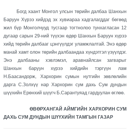
Богд хаант Монгол улсын төрийн далбаа Шанхын
Баруун Хүрээ хийдэд эх хувиараа хадгалагддаг бөгөөд
жил бүр Монголчууд тусгаар тогтнолоо тунхагласан 12
дугаар сарын 29-ний түүхэн өдөр Шанхын Баруун хүрээ
хийд төрийн далбааг цэнгүүлдэг уламжлалтай. Энэ өдөр
манай хамт олон төрийн далбаандаа хүндэтгэл үзүүлдэг.
Энэ далбааны хэвлэмэл, аравнайлсан загварыг
Шанхын баруун хүрээ хийдийн тэргүүн лам
Н.Баасандорж, Хархорин сумын нутгийн зөвлөлийн
дарга С.Золхүү нар Хархорин сум дахь Сум дундын
шүүхийн Ерөнхий шүүгч Б.Сарантуяад гардуулан өглөө.
ӨВӨРХАНГАЙ АЙМГИЙН ХАРХОРИН СУМ
ДАХЬ СУМ ДУНДЫН ШҮҮХИЙН ТАМГЫН ГАЗАР