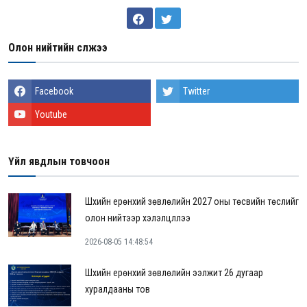
Олон нийтийн сүлжээ
Facebook
Twitter
Youtube
Үйл явдлын товчоон
Шүүхийн ерөнхий зөвлөлийн 2027 оны төсвийн төслийг
олон нийтээр хэлэлцүүллээ
2026-08-05 14:48:54
Шүүхийн ерөнхий зөвлөлийн ээлжит 26 дугаар
хуралдааны тов