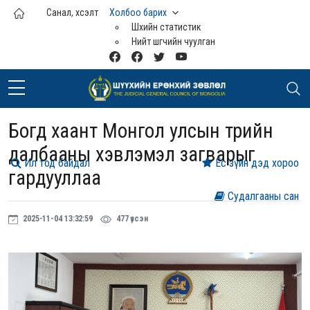
Үндсэн агуулга руу шилжих
Санал, хүсэлт
Холбоо барих
Шүүхийн статистик
Нийт шүүгчийн чуулган
Богд хаант Монгол улсын төрийн
далбааны хэвлэмэл загварыг
Ил тод байдал
Ёс зүйн дэд хороо
гардууллаа
Судалгааны сан
2025-11-04 13:32:59
477 үзсэн