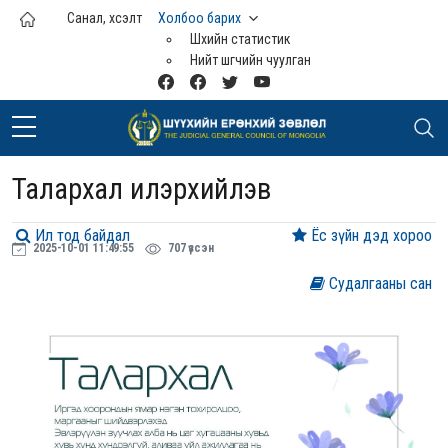
Үндсэн агуулга руу шилжих
Санал, хүсэлт
Холбоо барих
Шүүхийн статистик
Нийт шүүгчийн чуулган
Талархал илэрхийлэв
Ил тод байдал
Ёс зүйн дэд хороо
2025-10-01 11:49:55
707 үзсэн
Судалгааны сан