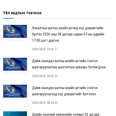
Үйл явдлын товчоон
Хяналтын шатны шүүхийн шүүгчид нэр дэвшигчийн
бүртгэл 2026 оны 08 дугаар сарын 07-ны өдрийн
17:00 цагт дуусна
2026-08-07 10:02:11
Давж заалдах шатны шүүхийн шүүгчийн сонгон
шалгаруулалтын шалгалтын хуваарь батлагдлаа
2026-08-07 09:03:22
Давж заалдах шатны шүүхийн шүүгчийн сонгон
шалгаруулалтад нэр дэвшигчийг бүртгэлээ
2026-08-07 08:58:35
Шүүхийн ерөнхий зөвлөлийн ээлжит 26 дугаар