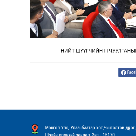
НИЙТ ШҮҮГЧИЙН III ЧУУЛГАН
Face
Монгол Улс, Улаанбаатар хот,Чингэлтэй дүүрэг,
Шүүхийн ерөнхий зөвлөл, Зип - 15170