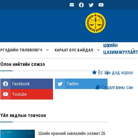
ШҮҮХИЙН
ИРГЭДИЙН ТӨЛӨӨЛӨГЧ
ХАРААТ БУС БАЙДАЛ
ЦАХИМЖУУЛАЛ
Олон нийтийн сүлжээ
Ёс зүйн дэд хороо
Facebook
Twitter
Судалгааны сан
Youtube
Үйл явдлын товчоон
Шүүхийн ерөнхий зөвлөлийн ээлжит 26