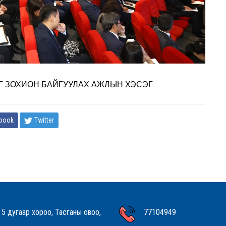
ЫГ ЗОХИОН БАЙГУУЛАХ АЖЛЫН ХЭСЭГ
book
Twitter
 5 дугаар хороо, Тасганы овоо,
77104949