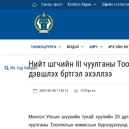
Үндсэн агуулга руу шилжих
Санал, хүсэлт
Холбоо барих
Шүүхийн статист
ТАНИЛЦУУЛГА
МЭДЭЭ
ШҮҮГЧ
ЭРХ ЗҮЙН АК
Нийт шүүгчийн III чуулганы Т
Ил тод байдал
дэвшүүлэх бүртгэл эхэллээ
2025-09-08 17:53:16
1370 үзсэн
Монгол Улсын шүүхийн тухай хуулийн 20 дуга
чуулганы Тооллогын комиссын бүрэлдэхүүнд н