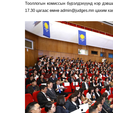
Тооллогын комиссын бүрэлдэхүүнд нэр дэвши
17.30 цагаас өмнө
admin@judges.mn
цахим хая