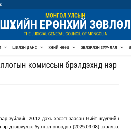
ик
МОНГОЛ УЛСЫН
ШҮҮХИЙН ЕРӨНХИЙ ЗӨВЛӨЛ
THE JUDICIAL GENERAL COUNCIL OF MONGOLIA
Т
ШИЛЭН ДАНС
ХҮНИЙ НӨӨЦ
ЭВЛЭРҮҮЛЭН ЗУУЧЛАЛ
ооллогын комиссын бүрэлдэхүүнд нэр
ар зүйлийн 20.12 дахь хэсэгт заасан Нийт шүүгчийн
эр дэвшүүлэх бүртгэл өнөөдөр (2025.09.08) эхэллээ.