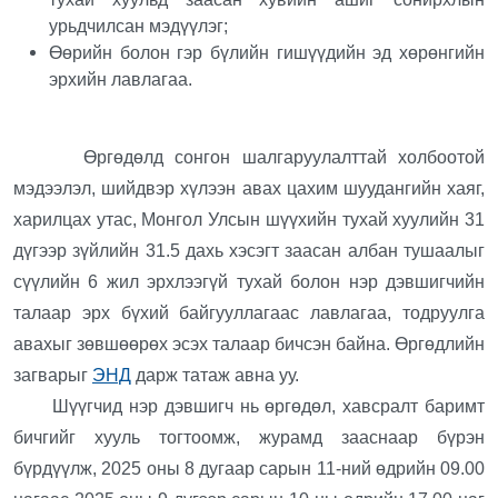
урьдчилсан мэдүүлэг;
Өөрийн болон гэр бүлийн гишүүдийн эд хөрөнгийн
эрхийн лавлагаа.
Өргөдөлд сонгон шалгаруулалттай холбоотой
мэдээлэл, шийдвэр хүлээн авах цахим шуудангийн хаяг,
харилцах утас, Монгол Улсын шүүхийн тухай хуулийн 31
дүгээр зүйлийн 31.5 дахь хэсэгт заасан албан тушаалыг
сүүлийн 6 жил эрхлээгүй тухай болон нэр дэвшигчийн
талаар эрх бүхий байгууллагаас лавлагаа, тодруулга
авахыг зөвшөөрөх эсэх талаар бичсэн байна. Өргөдлийн
загварыг
ЭНД
дарж татаж авна уу.
Шүүгчид нэр дэвшигч нь өргөдөл, хавсралт баримт
бичгийг хууль тогтоомж, журамд зааснаар бүрэн
бүрдүүлж, 2025 оны 8 дугаар сарын 11-ний өдрийн 09.00