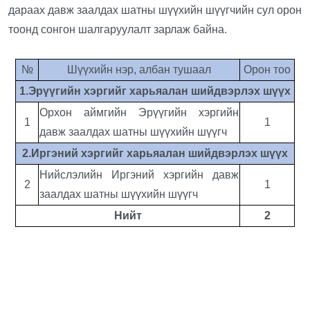
дараах давж заалдах шатны шүүхийн шүүгчийн сул орон
тоонд сонгон шалгаруулалт зарлаж байна.
№
Шүүхийн нэр, албан тушаал
Орон тоо
1.Эрүүгийн хэргийг харьяалан шийдвэрлэх шүүх
Орхон аймгийн Эрүүгийн хэргийн
1
1
давж заалдах шатны шүүхийн шүүгч
2.Иргэний хэргийг харьяалан шийдвэрлэх шүүх
Нийслэлийн Иргэний хэргийн давж
2
1
заалдах шатны шүүхийн шүүгч
Нийт
2