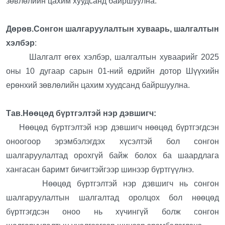
зөвлөлийн цахим хуудсанд байршуулна.
Дөрөв.Сонгон шалгаруулалтын хуваарь, шалгалтын
хэлбэр
:
Шалгалт өгөх хэлбэр, шалгалтын хуваарийг 2025
оны 10 дугаар сарын 01-ний өдрийн дотор Шүүхийн
ерөнхий зөвлөлийн цахим хуудсанд байршуулна.
Тав.Нөөцөд бүртгэлтэй нэр дэвшигч:
Нөөцөд бүртгэлтэй нэр дэвшигч нөөцөд бүртгэгдсэн
оноогоор эрэмбэлэгдэх хүсэлтэй бол сонгон
шалгаруулалтад орохгүй байж болох ба шаардлага
хангасан баримт бичигтэйгээр шинээр бүртгүүлнэ.
Нөөцөд бүртгэлтэй нэр дэвшигч нь сонгон
шалгаруулалтын шалгалтад оролцох бол нөөцөд
бүртгэгдсэн оноо нь хүчингүй болж сонгон