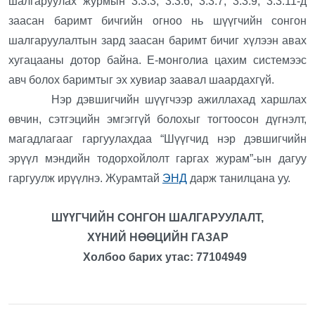
шалгаруулах журмын 3.3.3, 3.3.6, 3.3.7, 3.3.9, 3.3.11-д
заасан баримт бичгийн огноо нь шүүгчийн сонгон
шалгаруулалтын зард заасан баримт бичиг хүлээн авах
хугацааны дотор байна. Е-монголиа цахим системээс
авч болох баримтыг эх хувиар заавал шаардахгүй.
Нэр дэвшигчийн шүүгчээр ажиллахад харшлах
өвчин, сэтгэцийн эмгэггүй болохыг тогтоосон дүгнэлт,
магадлагааг гаргуулахдаа “Шүүгчид нэр дэвшигчийн
эрүүл мэндийн тодорхойлолт гаргах журам”-ын дагуу
гаргуулж ирүүлнэ. Журамтай
ЭНД
дарж танилцана уу.
ШҮҮГЧИЙН СОНГОН ШАЛГАРУУЛАЛТ,
ХҮНИЙ НӨӨЦИЙН ГАЗАР
Холбоо барих утас: 77104949