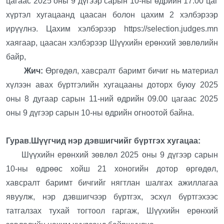
цагаас 2025 оны 9 дүгээр сарын 10-ны өдрийн 17.00 цаг
хүртэл хугацаанд цаасан болон цахим 2 хэлбэрээр
ирүүлнэ. Цахим хэлбэрээр https://selection.judges.mn
хаягаар, цаасан хэлбэрээр Шүүхийн ерөнхий зөвлөлийн
байр,
Жич:
Өргөдөл, хавсралт баримт бичиг нь материал
хүлээн авах бүртгэлийн хугацааны доторх буюу 2025
оны 8 дугаар сарын 11-ний өдрийн 09.00 цагаас 2025
оны 9 дүгээр сарын 10-ны өдрийн огноотой байна.
Гурав.Шүүгчид нэр дэвшигчийг бүртгэх хугацаа:
Шүүхийн ерөнхий зөвлөл 2025 оны 9 дүгээр сарын
10-ны өдрөөс хойш 21 хоногийн дотор өргөдөл,
хавсралт баримт бичгийг нягтлан шалгах ажиллагаа
явуулж, нэр дэвшигчээр бүртгэх, эсхүл бүртгэхээс
татгалзах тухай тогтоол гаргаж, Шүүхийн ерөнхий