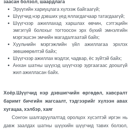
заасан болзол, шаардлага
Эрүүгийн хариуцлага хүлээж байгаагүй;
Шүүгчид нэр дэвших үед яллагдагчаар татагдаагүй;
Шүүгчээр ажиллахад харшлах өвчин, сэтгэцийн
эмгэггүй болохыг тогтоосон эрх бүхий эмнэлгийн
мэргэшсэн эмчийн магадалгаатай байх;
Хуульчийн мэргэжлийн үйл ажиллагаа эрхлэх
зөвшөөрөлтэй байх;
Шүүгчээр ажиллах мэдлэг, чадвар, ёс зүйтэй байх;
Анхан шатны шүүхэд шүүгчээр зургаагаас доошгүй
жил ажилласан байх.
Хоёр.Шүүгчид нэр дэвшигчийн өргөдөл, хавсралт
баримт бичгийн жагсаалт, тэдгээрийг хүлээн авах
хугацаа, хэлбэр, хаяг
Сонгон шалгаруулалтад оролцох хүсэлтэй иргэн нь
давж заалдах шатны шүүхийн шүүгчид тавих болзол,