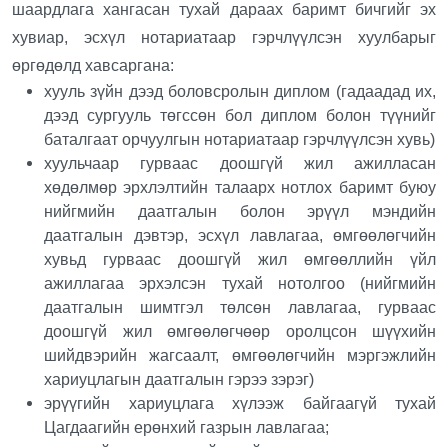
шаардлага хангасан тухай дараах баримт бичгийг эх
хувиар, эсхүл нотариатаар гэрчлүүлсэн хуулбарыг
өргөдөлд хавсаргана:
хууль зүйн дээд боловсролын диплом (гадаадад их,
дээд сургууль төгссөн бол диплом болон түүнийг
баталгаат орчуулгын нотариатаар гэрчлүүлсэн хувь)
хуульчаар гурваас доошгүй жил ажилласан
хөдөлмөр эрхлэлтийн талаарх нотлох баримт буюу
нийгмийн даатгалын болон эрүүл мэндийн
даатгалын дэвтэр, эсхүл лавлагаа, өмгөөлөгчийн
хувьд гурваас доошгүй жил өмгөөллийн үйл
ажиллагаа эрхэлсэн тухай нотолгоо (нийгмийн
даатгалын шимтгэл төлсөн лавлагаа, гурваас
доошгүй жил өмгөөлөгчөөр оролцсон шүүхийн
шийдвэрийн жагсаалт, өмгөөлөгчийн мэргэжлийн
хариуцлагын даатгалын гэрээ зэрэг)
эрүүгийн хариуцлага хүлээж байгаагүй тухай
Цагдаагийн ерөнхий газрын лавлагаа;