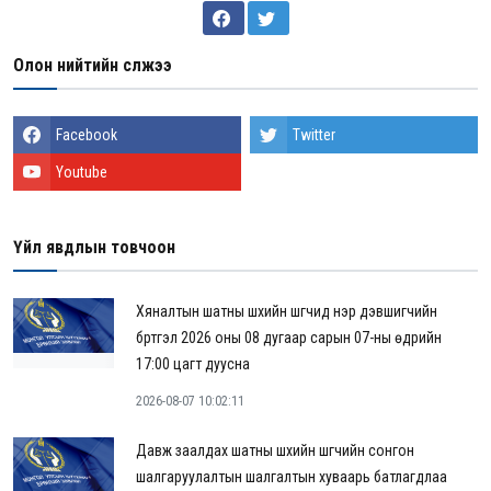
Олон нийтийн сүлжээ
Facebook
Twitter
Youtube
Үйл явдлын товчоон
Хяналтын шатны шүүхийн шүүгчид нэр дэвшигчийн
бүртгэл 2026 оны 08 дугаар сарын 07-ны өдрийн
17:00 цагт дуусна
2026-08-07 10:02:11
Давж заалдах шатны шүүхийн шүүгчийн сонгон
шалгаруулалтын шалгалтын хуваарь батлагдлаа