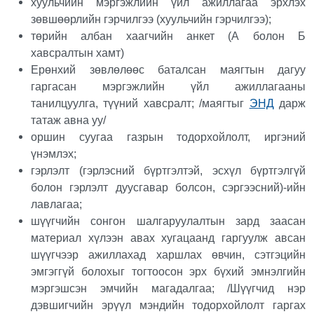
хуульчийн мэргэжлийн үйл ажиллагаа эрхлэх
зөвшөөрлийн гэрчилгээ (хуульчийн гэрчилгээ);
төрийн албан хаагчийн анкет (А болон Б
хавсралтын хамт)
Ерөнхий зөвлөлөөс баталсан маягтын дагуу
гаргасан мэргэжлийн үйл ажиллагааны
танилцуулга, түүний хавсралт; /маягтыг
ЭНД
дарж
татаж авна уу/
оршин суугаа газрын тодорхойлолт, иргэний
үнэмлэх;
гэрлэлт (гэрлэсний бүртгэлтэй, эсхүл бүртгэлгүй
болон гэрлэлт дуусгавар болсон, сэргээсний)-ийн
лавлагаа;
шүүгчийн сонгон шалгаруулалтын зард заасан
материал хүлээн авах хугацаанд гаргуулж авсан
шүүгчээр ажиллахад харшлах өвчин, сэтгэцийн
эмгэггүй болохыг тогтоосон эрх бүхий эмнэлгийн
мэргэшсэн эмчийн магадалгаа; /Шүүгчид нэр
дэвшигчийн эрүүл мэндийн тодорхойлолт гаргах