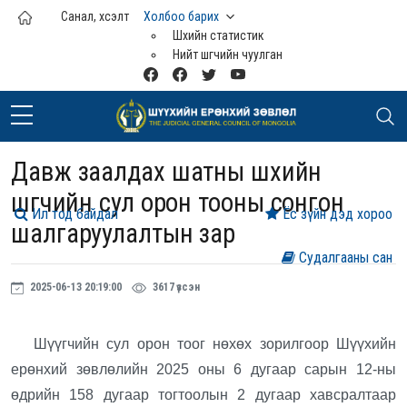
Үндсэн агуулга руу шилжих
Санал, хүсэлт
Холбоо барих
Шүүхийн статистик
Нийт шүүгчийн чуулган
Давж заалдах шатны шүүхийн
шүүгчийн сул орон тооны сонгон
Ил тод байдал
Ёс зүйн дэд хороо
шалгаруулалтын зар
Судалгааны сан
2025-06-13 20:19:00
3617 үзсэн
Шүүгчийн сул орон тоог нөхөх зорилгоор Шүүхийн
ерөнхий зөвлөлийн 2025 оны 6 дугаар сарын 12-ны
өдрийн 158 дугаар тогтоолын 2 дугаар хавсралтаар