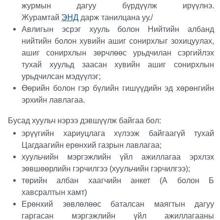
журмын дагуу бүрдүүлж ирүүлнэ.
Журамтай
ЭНД
дарж танилцана уу./
Авлигын эсрэг хууль болон Нийтийн албанд
нийтийн болон хувийн ашиг сонирхлыг зохицуулах,
ашиг сонирхлын зөрчлөөс урьдчилан сэргийлэх
тухай хуульд заасан хувийн ашиг сонирхлын
урьдчилсан мэдүүлэг;
Өөрийн болон гэр бүлийн гишүүдийн эд хөрөнгийн
эрхийн лавлагаа.
Бусад хуульч нэрээ дэвшүүлж байгаа бол:
эрүүгийн хариуцлага хүлээж байгаагүй тухай
Цагдаагийн ерөнхий газрын лавлагаа;
хуульчийн мэргэжлийн үйл ажиллагаа эрхлэх
зөвшөөрлийн гэрчилгээ (хуульчийн гэрчилгээ);
төрийн албан хаагчийн анкет (А болон Б
хавсралтын хамт)
Ерөнхий зөвлөлөөс баталсан маягтын дагуу
гаргасан мэргэжлийн үйл ажиллагааны