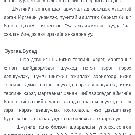
шалгаруулалтын үнэлгээгээр шинээр эрэмбэлэгдэнэ.
Шүүгчийн сонгон шалгаруулалтад оролцох хүсэлтэй
иргэн Иргэний үнэмлэх, түүнтэй адилтгах баримт бичиг
болон цахим системээс “Баталгаажилтын хуудас”-ыг
хэвлэж биедээ авч ирэхийг анхаарна уу.
Зургаа.Бусад
Нэр дэвшигч нь ижил төрлийн хэрэг, маргааныг
хянан шийдвэрлэдэг шүүхэд нэгэн зэрэг нэрээ
дэвшүүлэх, шүүгч шилжин ажиллах зорилгоор ижил
төрлийн адил шатны шүүхэд нэрээ дэвшүүлэх, ижил
төрлийн хэрэг, маргааныг хянан шийдвэрлэдэг аймгийн
болон нийслэлийн давж заалдах шатны шүүхэд нэгэн
зэрэг нэрээ дэвшүүлэх тохиолдолд нэр дэвшигчээр
бүртгэхээс татгалзах үндэслэл болохыг анхаарна уу.
Шүүгчид тавих болзол, шаардлагыг үнэлэх, сонгон