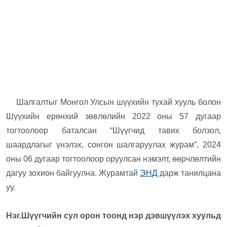
Шалгалтыг Монгол Улсын шүүхийн тухай хууль болон
Шүүхийн ерөнхий зөвлөлийн 2022 оны 57 дугаар
тогтоолоор баталсан “Шүүгчид тавих болзол,
шаардлагыг үнэлэх, сонгон шалгаруулах журам”, 2024
оны 06 дугаар тогтоолоор оруулсан нэмэлт, өөрчлөлтийн
дагуу зохион байгуулна. Журамтай
ЭНД
дарж танилцана
уу.
Нэг.Шүүгчийн сул орон тоонд нэр дэвшүүлэх хуульд