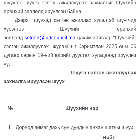
шүүхээс шүүгч сэлгэн ажиллуулах захиалгыг Шүүхийн
ерөнхий зөвлөлд ирүүлсэн байна.
Дээрх шүүхэд сэлгэн ажиллах хүсэлтэй шүүгчид
хүсэлтээ Шүүхийн ерөнхий
зөвлөлд
selgen@judcouncil.mn
цахим хаягаар “Шүүгчийг
сэлгэн ажиллуулах журам”-ыг баримтлан 2025 оны 06
дугаар сарын 19-ний өдрийг дуустал хугацаанд ирүүлнэ
үү.
Шүүгч сэлгэн ажиллуулах
захиалга ирүүлсэн шүүх
№
Шүүхийн нэр
1
Дорнод аймаг дахь сум дундын анхан шатны шүүх
Нийт