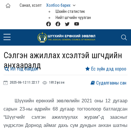
Үндсэн агуулга руу шилжих
Санал, хүсэлт
Холбоо барих
Шүүхийн статистик
Нийт шүүгчийн чуулган
Сэлгэн ажиллах хүсэлтэй шүүгчдийн
анхааралд
Ил тод байдал
Ёс зүйн дэд хороо
Судалгааны сан
2025-06-12 11:22:17
1812 үзсэн
Шүүхийн ерөнхий зөвлөлийн 2021 оны 12 дугаар
сарын 23-ны өдрийн 68 дугаар тогтоолоор батлагдсан
“Шүүгчийг сэлгэн ажиллуулах журам”-д заасныг
үндэслэн Дорнод аймаг дахь сум дундын анхан шатны