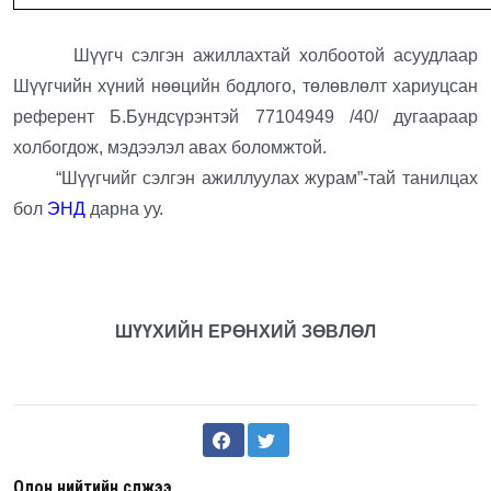
Шүүгч сэлгэн ажиллахтай холбоотой асуудлаар
Шүүгчийн хүний нөөцийн бодлого, төлөвлөлт хариуцсан
референт Б.Бундсүрэнтэй 77104949 /40/ дугаараар
холбогдож, мэдээлэл авах боломжтой.
“Шүүгчийг сэлгэн ажиллуулах журам”-тай танилцах
бол
ЭНД
дарна уу.
ШҮҮХИЙН ЕРӨНХИЙ ЗӨВЛӨЛ
Олон нийтийн сүлжээ