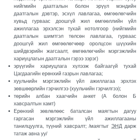
нийгмийн даатгалын болон эрүүл мэндийн
даатгалын дэвтэр, эсхүл лавлагаа, өмгөөлөгчийн
хувьд гурваас доошгүй жил өмгөөллийн үйл
ажиллагаа эрхэлсэн тухай нотолгоор (нийгмийн
даатгалын шимтгэл төлсөн лавлагаа, гурваас
доошгүй жил өмгөөлөгчөөр оролцсон шүүхийн
шийдвэрийн жагсаалт, өмгөөлөгчийн мэргэжлийн
хариуцлагын даатгалын гэрээ зэрэг)
эрүүгийн хариуцлага хүлээж байгаагүй тухай
Цагдаагийн ерөнхий газрын лавлагаа;
хуульчийн мэргэжлийн үйл ажиллагаа эрхлэх
зөвшөөрлийн гэрчилгээ (хуульчийн гэрчилгээ);
төрийн албан хаагчийн анкет (А болон Б
хавсралтын хамт)
Ерөнхий зөвлөлөөс баталсан маягтын дагуу
гаргасан мэргэжлийн үйл ажиллагааны
танилцуулга, түүний хавсралт; /маягтыг
ЭНД
дарж
татаж авна уу/