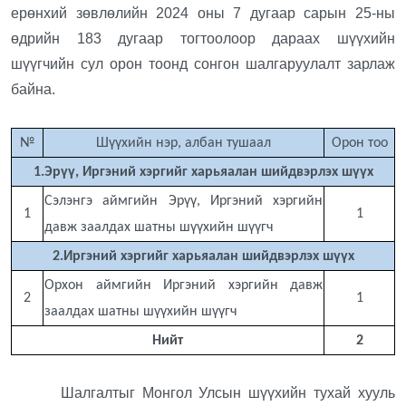
ерөнхий зөвлөлийн 2024 оны 7 дугаар сарын 25-ны
өдрийн 183 дугаар тогтоолоор дараах шүүхийн
шүүгчийн сул орон тоонд сонгон шалгаруулалт зарлаж
байна.
№
Шүүхийн нэр, албан тушаал
Орон тоо
1.Эрүү, Иргэний хэргийг харьяалан шийдвэрлэх шүүх
Сэлэнгэ аймгийн Эрүү, Иргэний хэргийн
1
1
давж заалдах шатны шүүхийн шүүгч
2.Иргэний хэргийг харьяалан шийдвэрлэх шүүх
Орхон аймгийн Иргэний хэргийн давж
2
1
заалдах шатны шүүхийн шүүгч
Нийт
2
Шалгалтыг Монгол Улсын шүүхийн тухай хууль