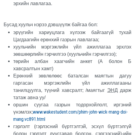
эрхийн лавлагаа.
Бусад хуульч нэрээ дэвшүүлж байгаа бол:
эрүүгийн хариуцлага хүлээж байгаагүй тухай
Цагдаагийн ерөнхий газрын лавлагаа;
хуульчийн мэргэжлийн үйл ажиллагаа эрхлэх
зөвшөөрлийн гэрчилгээ (хуульчийн гэрчилгээ);
төрийн албан хаагчийн анкет (А болон Б
хавсралтын хамт)
Ерөнхий зөвлөлөөс баталсан маягтын дагуу
гаргасан мэргэжлийн үйл ажиллагааны
танилцуулга, түүний хавсралт; /маягтыг
ЭНД
дарж
татаж авна уу/
оршин суугаа газрын тодорхойлолт, иргэний
www.wakestudent.com/phim-john-wick-mang-doi-
үнэмлэх;
mang.vc891.html
гэрлэлт (гэрлэсний бүртгэлтэй, эсхүл бүртгэлгүй
болон гэрлэлт дуусгавар болсон, сэргээсний)-ийн