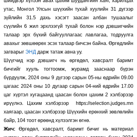
шийдвэр хүлээн авах цахим шуудангийн хаяг, харилцах
утас, Монгол Улсын шүүхийн тухай хуулийн 31 дүгээр
зүйлийн 31.5 дахь хэсэгт заасан албан тушаалыг
сүүлийн 6 жил эрхлээгүй тухай болон нэр дэвшигчийн
талаар эрх бүхий байгууллагаас лавлагаа, тодруулга
авахыг зөвшөөрөх эсэх талаар бичсэн байна. Өргөдлийн
загварыг
ЭНД
дарж татаж авна уу.
Шүүгчид нэр дэвшигч нь өргөдөл, хавсралт баримт
бичгийг хууль тогтоомж, журамд зааснаар бүрэн
бүрдүүлж,
2024 оны 9 дүгээр сарын 05-ны өдрийн 09.00
цагаас 2024 оны 10 дугаар сарын 04-ний өдрийн 17.00
цаг хүртэл хугацаанд цаасан болон цахим 2 хэлбэрээр
ирүүлнэ. Цахим хэлбэрээр https://selection.judges.mn
хаягаар, цаасан хэлбэрээр Шүүхийн ерөнхий зөвлөлийн
байр, 104 тоот өрөөнд хүлээлгэн өгнө.
Жич:
Өргөдөл, хавсралт, баримт бичиг нь материал