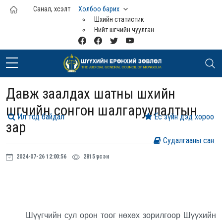
Үндсэн агуулга руу шилжих
Санал, хүсэлт
Холбоо барих
Шүүхийн статистик
Нийт шүүгчийн чуулган
Давж заалдах шатны шүүхийн
шүүгчийн сонгон шалгаруулалтын
Ил тод байдал
Ёс зүйн дэд хороо
зар
Судалгааны сан
2024-07-26 12:00:56
2815 үзсэн
Шүүгчийн сул орон тоог нөхөх зорилгоор Шүүхийн