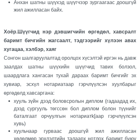
Анхан шатны шүүхэд шүүгчээр зургаагаас доошгүй
жил ажилласан байх.
Хоёр.Шүүгчид нэр дэвшигчийн өргөдөл, хавсралт
баримт бичгийн жагсаалт, тэдгээрийг хүлээн авах
хугацаа, хэлбэр, хаяг
Сонгон шалгаруулалтад оролцох хүсэлтэй иргэн нь давж
заалдах шатны шүүхийн шүүгчид тавих болзол,
шаардлага хангасан тухай дараах баримт бичгийг эх
хувиар, эсхүл нотариатаар гэрчлүүлсэн хуулбарыг
өргөдөлд хавсаргана:
хууль зүйн дээд боловсролын диплом (гадаадад их,
дээд сургууль төгссөн бол диплом болон түүнийг
баталгаат орчуулгын нотариатk[аар гэрчлүүлсэн
хувь)
хуульчаар гурваас доошгүй жил ажилласан
хөдөлмөр эрхлэлтийн талаарх нотлох баримт буюу