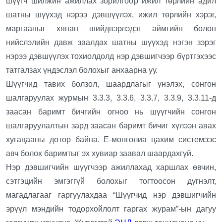
шүүгч шилжин ажиллах зорилгоор ижил төрлийн адил
шатны шүүхэд нэрээ дэвшүүлэх, ижил төрлийн хэрэг,
маргааныг хянан шийдвэрлэдэг аймгийн болон
нийслэлийн давж заалдах шатны шүүхэд нэгэн зэрэг
нэрээ дэвшүүлэх тохиолдолд нэр дэвшигчээр бүртгэхээс
татгалзах үндэслэл болохыг анхаарна уу.
Шүүгчид тавих болзол, шаардлагыг үнэлэх, сонгон
шалгаруулах журмын 3.3.3, 3.3.6, 3.3.7, 3.3.9, 3.3.11-д
заасан баримт бичгийн огноо нь шүүгчийн сонгон
шалгаруулалтын зард заасан баримт бичиг хүлээн авах
хугацааны дотор байна. Е-монголиа цахим системээс
авч болох баримтыг эх хувиар заавал шаардахгүй.
Нэр дэвшигчийн шүүгчээр ажиллахад харшлах өвчин,
сэтгэцийн эмгэггүй болохыг тогтоосон дүгнэлт,
магадлагааг гаргуулахдаа “Шүүгчид нэр дэвшигчийн
эрүүл мэндийн тодорхойлолт гаргах журам”-ын дагуу