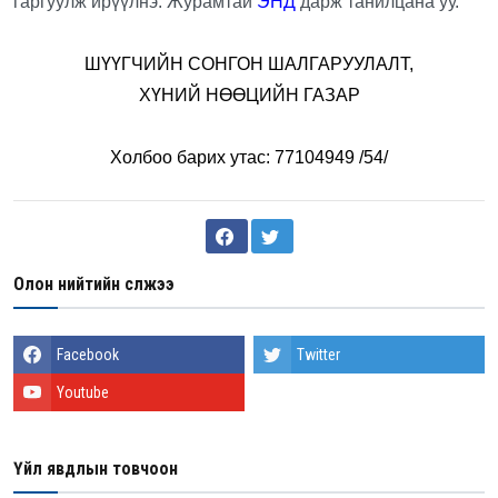
гаргуулж ирүүлнэ. Журамтай
ЭНД
дарж танилцана уу.
ШҮҮГЧИЙН СОНГОН ШАЛГАРУУЛАЛТ,
ХҮНИЙ НӨӨЦИЙН ГАЗАР
Холбоо барих утас: 77104949 /54/
Олон нийтийн сүлжээ
Facebook
Twitter
Youtube
Үйл явдлын товчоон