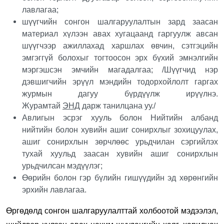
лавлагаа;
шүүгчийн сонгон шалгаруулалтын зард заасан
материал хүлээн авах хугацаанд гаргуулж авсан
шүүгчээр ажиллахад харшлах өвчин, сэтгэцийн
эмгэггүй болохыг тогтоосон эрх бүхий эмнэлгийн
мэргэшсэн эмчийн магадалгаа; /Шүүгчид нэр
дэвшигчийн эрүүл мэндийн тодорхойлолт гаргах
журмын дагуу бүрдүүлж ирүүлнэ.
Журамтай
ЭНД
дарж танилцана уу./
Авлигын эсрэг хууль болон Нийтийн албанд
нийтийн болон хувийн ашиг сонирхлыг зохицуулах,
ашиг сонирхлын зөрчлөөс урьдчилан сэргийлэх
тухай хуульд заасан хувийн ашиг сонирхлын
урьдчилсан мэдүүлэг;
Өөрийн болон гэр бүлийн гишүүдийн эд хөрөнгийн
эрхийн лавлагаа.
Өргөдөлд сонгон шалгаруулалттай холбоотой мэдээлэл,