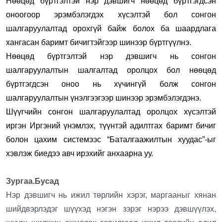
Нөөцөд бүртгэлтэй нэр дэвшигч нөөцөд бүртгэгдсэн
оноогоор эрэмбэлэгдэх хүсэлтэй бол сонгон
шалгаруулалтад орохгүй байж болох ба шаардлага
хангасан баримт бичигтэйгээр шинээр бүртгүүлнэ.
Нөөцөд бүртгэлтэй нэр дэвшигч нь сонгон
шалгаруулалтын шалгалтад оролцох бол нөөцөд
бүртгэгдсэн оноо нь хүчингүй болж сонгон
шалгаруулалтын үнэлгээгээр шинээр эрэмбэлэгдэнэ.
Шүүгчийн сонгон шалгаруулалтад оролцох хүсэлтэй
иргэн Иргэний үнэмлэх, түүнтэй адилтгах баримт бичиг
болон цахим системээс “Баталгаажилтын хуудас”-ыг
хэвлэж биедээ авч ирэхийг анхаарна уу.
Зургаа.Бусад
Нэр дэвшигч нь ижил төрлийн хэрэг, маргааныг хянан
шийдвэрлэдэг шүүхэд нэгэн зэрэг нэрээ дэвшүүлэх,