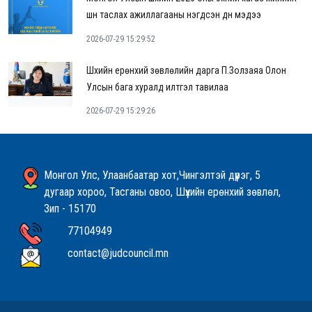
шүүн таслах ажиллагааны нэгдсэн дүн мэдээ
2026-07-29 15:29:52
Шүүхийн ерөнхий зөвлөлийн дарга П.Золзаяа Олон
Улсын бага хуралд илтгэл тавилаа
2026-07-29 15:29:26
Монгол Улс, Улаанбаатар хот,Чингэлтэй дүүрэг, 5
дугаар хороо, Тасганы овоо, Шүүхийн ерөнхий зөвлөл,
Зип - 15170
77104949
contact@judcouncil.mn