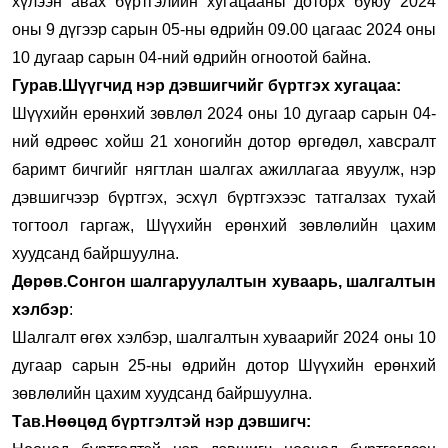
хүлээн авах бүртгэлийн хугацааны доторх буюу 2024
оны 9 дүгээр сарын 05-ны өдрийн 09.00 цагаас 2024 оны
10 дугаар сарын 04-ний өдрийн огноотой байна.
Гурав.Шүүгчид нэр дэвшигчийг бүртгэх хугацаа:
Шүүхийн ерөнхий зөвлөл 2024 оны 10 дугаар сарын 04-
ний өдрөөс хойш 21 хоногийн дотор өргөдөл, хавсралт
баримт бичгийг нягтлан шалгах ажиллагаа явуулж, нэр
дэвшигчээр бүртгэх, эсхүл бүртгэхээс татгалзах тухай
тогтоол гаргаж, Шүүхийн ерөнхий зөвлөлийн цахим
хуудсанд байршуулна.
Дөрөв.Сонгон шалгаруулалтын хуваарь, шалгалтын
хэлбэр
:
Шалгалт өгөх хэлбэр, шалгалтын хуваарийг 2024 оны 10
дугаар сарын 25-ны өдрийн дотор Шүүхийн ерөнхий
зөвлөлийн цахим хуудсанд байршуулна.
Тав.Нөөцөд бүртгэлтэй нэр дэвшигч: