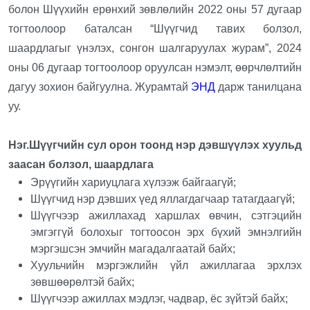
болон Шүүхийн ерөнхий зөвлөлийн 2022 оны 57 дугаар
тогтоолоор баталсан “Шүүгчид тавих болзол,
шаардлагыг үнэлэх, сонгон шалгаруулах журам”, 2024
оны 06 дугаар тогтоолоор оруулсан нэмэлт, өөрчлөлтийн
дагуу зохион байгуулна. Журамтай
ЭНД
дарж танилцана
уу.
Нэг.Шүүгчийн сул орон тоонд нэр дэвшүүлэх хуульд
заасан болзол, шаардлага
Эрүүгийн хариуцлага хүлээж байгаагүй;
Шүүгчид нэр дэвших үед яллагдагчаар татагдаагүй;
Шүүгчээр ажиллахад харшлах өвчин, сэтгэцийн
эмгэггүй болохыг тогтоосон эрх бүхий эмнэлгийн
мэргэшсэн эмчийн магадалгаатай байх;
Хуульчийн мэргэжлийн үйл ажиллагаа эрхлэх
зөвшөөрөлтэй байх;
Шүүгчээр ажиллах мэдлэг, чадвар, ёс зүйтэй байх;