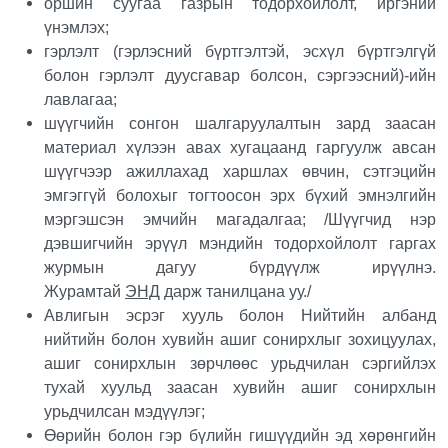
оршин суугаа газрын тодорхойлолт, иргэний
үнэмлэх;
гэрлэлт (гэрлэсний бүртгэлтэй, эсхүл бүртгэлгүй
болон гэрлэлт дуусгавар болсон, сэргээсний)-ийн
лавлагаа;
шүүгчийн сонгон шалгаруулалтын зард заасан
материал хүлээн авах хугацаанд гаргуулж авсан
шүүгчээр ажиллахад харшлах өвчин, сэтгэцийн
эмгэггүй болохыг тогтоосон эрх бүхий эмнэлгийн
мэргэшсэн эмчийн магадалгаа; /Шүүгчид нэр
дэвшигчийн эрүүл мэндийн тодорхойлолт гаргах
журмын дагуу бүрдүүлж ирүүлнэ.
Журамтай
ЭНД
дарж танилцана уу./
Авлигын эсрэг хууль болон Нийтийн албанд
нийтийн болон хувийн ашиг сонирхлыг зохицуулах,
ашиг сонирхлын зөрчлөөс урьдчилан сэргийлэх
тухай хуульд заасан хувийн ашиг сонирхлын
урьдчилсан мэдүүлэг;
Өөрийн болон гэр бүлийн гишүүдийн эд хөрөнгийн