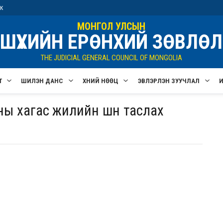
ик
МОНГОЛ УЛСЫН
ШҮҮХИЙН ЕРӨНХИЙ ЗӨВЛӨЛ
THE JUDICIAL GENERAL COUNCIL OF MONGOLIA
Т
ШИЛЭН ДАНС
ХҮНИЙ НӨӨЦ
ЭВЛЭРҮҮЛЭН ЗУУЧЛАЛ
ны хагас жилийн шүүн таслах