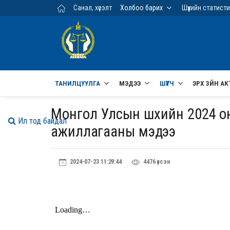
Үндсэн агуулга руу шилжих
Санал, хүсэлт
Холбоо барих
Шүүхийн статист
ТАНИЛЦУУЛГА
МЭДЭЭ
ШҮҮГЧ
ЭРХ ЗҮЙН АК
Монгол Улсын шүүхийн 2024 о
Ил тод байдал
ажиллагааны мэдээ
2024-07-23 11:29:44
4476 үзсэн