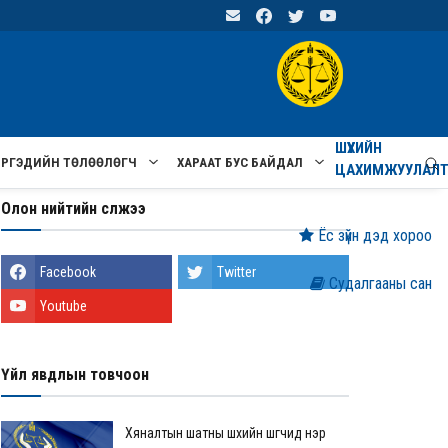
ШҮҮХИЙН
ИРГЭДИЙН ТӨЛӨӨЛӨГЧ
ХАРААТ БУС БАЙДАЛ
ЦАХИМЖУУЛАЛ
Олон нийтийн сүлжээ
Ёс зүйн дэд хороо
Facebook
Twitter
Судалгааны сан
Youtube
Үйл явдлын товчоон
Хяналтын шатны шүүхийн шүүгчид нэр