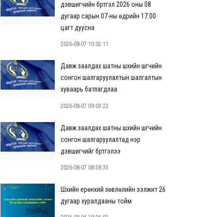
дэвшигчийн бүртгэл 2026 оны 08
дугаар сарын 07-ны өдрийн 17:00
цагт дуусна
2026-08-07 10:02:11
Давж заалдах шатны шүүхийн шүүгчийн
сонгон шалгаруулалтын шалгалтын
хуваарь батлагдлаа
2026-08-07 09:03:22
Давж заалдах шатны шүүхийн шүүгчийн
сонгон шалгаруулалтад нэр
дэвшигчийг бүртгэлээ
2026-08-07 08:58:35
Шүүхийн ерөнхий зөвлөлийн ээлжит 26
дугаар хуралдааны тойм