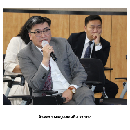
Хэвлэл мэдээллийн хэлтэс