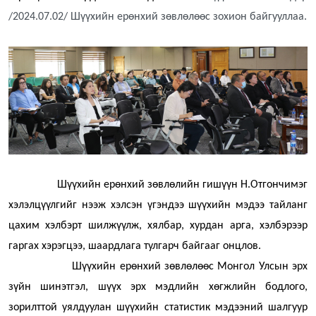
/2024.07.02/ Шүүхийн ерөнхий зөвлөлөөс зохион байгууллаа.
Шүүхийн ерөнхий зөвлөлийн гишүүн Н.Отгончимэг
хэлэлцүүлгийг нээж хэлсэн үгэндээ ш
үүхийн мэдээ тайланг
цахим хэлбэрт шилжүүлж, хялбар, хурдан арга, хэлбэрээр
гаргах хэрэгцээ, шаардлага тулгарч байгааг онцлов.
Шүүхийн ерөнхий зөвлөлөөс Монгол Улсын эрх
зүйн шинэтгэл, шүүх эрх мэдлийн хөгжлийн бодлого,
зорилттой уялдуулан
шүүхийн статистик мэдээний шалгуур