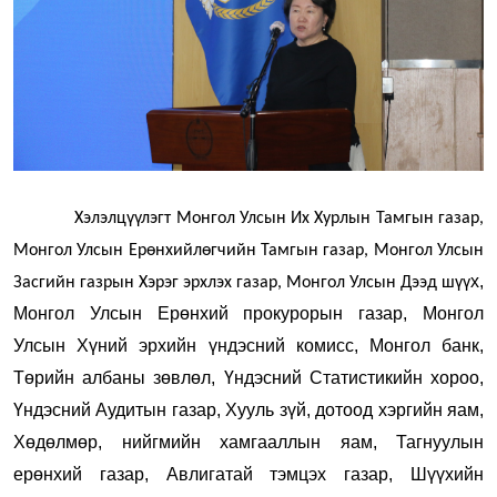
Хэлэлцүүлэгт Монгол
Улсын Их Хурлын Тамгын газар,
Монгол Улсын Ерөнхийлөгчийн Тамгын газар, Монгол Улсын
х
,
Засгийн газрын Хэрэг эрхлэх газар, Монгол Улсын Дээд шүү
Монгол Улсын Ерөнхий прокурорын газар, Монгол
Улсын Хүний эрхийн үндэсний комисс, Монгол банк,
Төрийн албаны зөвлөл, Үндэсний Статистикийн хороо,
Үндэсний Аудитын газар, Хууль зүй, дотоод хэргийн яам,
Хөдөлмөр, нийгмийн хамгааллын яам, Тагнуулын
ерөнхий газар, Авлигатай тэмцэх газар, Шүүхийн