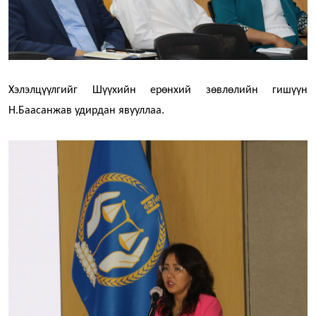
Хэлэлцүүлгийг Шүүхийн ерөнхий зөвлөлийн гишүүн
Н.Баасанжав удирдан явууллаа.