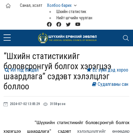
Үндсэн агуулга руу шилжих
Санал, хүсэлт
Холбоо барих
Шүүхийн статистик
Нийт шүүгчийн чуулган
“Шүүхийн статистикийг
боловсронгуй болгох хэрэгцээ
Ил тод байдал
Ёс зүйн дэд хороо
шаардлага” сэдэвт хэлэлцүүлэг
боллоо
Судалгааны сан
2024-07-02 13:05:29
3158 үзсэн
“Шүүхийн статистикийг боловсронгуй болгох
хэрэгцээ шаардлага” сэдэвт
хэлэлцүүлгийг өнөөдөр