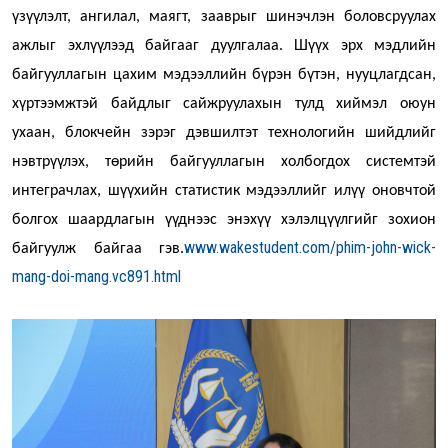
үзүүлэлт, ангилал, маягт, зааврыг шинэчлэн боловсруулах
ажлыг эхлүүлээд байгааг дуулгалаа.
Шүүх эрх мэдлийн
байгууллагын цахим мэдээллийн бүрэн бүтэн, нууцлагдсан,
хүртээмжтэй байдлыг сайжруулахын тулд хиймэл оюун
ухаан, блокчейн зэрэг дэвшилтэт технологийн шийдлийг
нэвтрүүлэх, төрийн байгууллагын холбогдох системтэй
интеграчлах, шүүхийн статистик мэдээллийг илүү оновчтой
болгох шаардлагын үүднээс энэхүү хэлэлцүүлгийг зохион
www.wakestudent.com/phim-john-wick-
байгуулж байгаа гэв.
mang-doi-mang.vc891.html