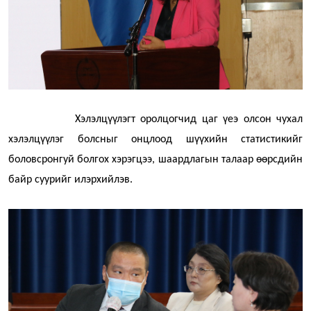
Хэлэлцүүлэгт оролцогчид цаг үеэ олсон чухал
хэлэлцүүлэг болсныг онцлоод шүүхийн статистикийг
боловсронгуй болгох хэрэгцээ, шаардлагын талаар өөрсдийн
байр суурийг илэрхийлэв.