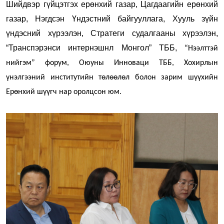
Шийдвэр гүйцэтгэх ерөнхий газар, Цагдаагийн ерөнхий
газар, Нэгдсэн Үндэстний байгууллага, Хууль зүйн
үндэсний хүрээлэн, Стратеги судалгааны хүрээлэн,
“Транспэрэнси интернэшнл Монгол” ТББ,
“Нээлттэй
нийгэм” форум, Оюуны Инноваци ТББ, Хохирлын
үнэлгээний институтийн төлөөлөл болон зарим шүүхийн
Ерөнхий шүүгч нар оролцсон юм.