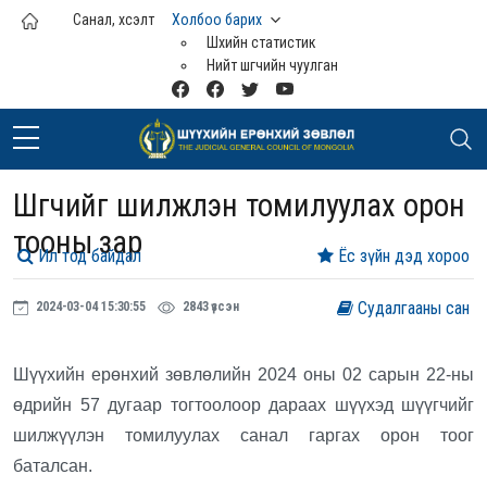
Үндсэн агуулга руу шилжих
Санал, хүсэлт
Холбоо барих
Шүүхийн статистик
Нийт шүүгчийн чуулган
Шүүгчийг шилжүүлэн томилуулах орон
тооны зар
Ил тод байдал
Ёс зүйн дэд хороо
Судалгааны сан
2024-03-04 15:30:55
2843 үзсэн
Шүүхийн ерөнхий зөвлөлийн 2024 оны 02 сарын 22-ны
өдрийн 57 дугаар тогтоолоор дараах шүүхэд шүүгчийг
шилжүүлэн томилуулах санал гаргах орон тоог
баталсан.