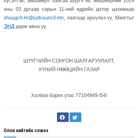
хүсэлтэй, зөвшөөрч байгаа шүүгч нь зөвшөөрлөө 2024
оны 03 дугаар сарын 11-ний өдрийн дотор цахимаар
shuugch-hr@judcouncil.mn
хаягаар ирүүлнэ үү. Маягтыг
ЭНД
дарж авна уу.
ШҮҮГЧИЙН СОНГОН ШАЛГАРУУЛАЛТ,
ХҮНИЙ НӨӨЦИЙН ГАЗАР
Холбоо барих утас 77104949 /54/
Олон нийтийн сүлжээ