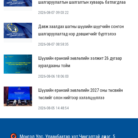
шалгаруулалтын шалгалтын хуваарь батлагдлаа
2026-08-07 09:03:22
Давж заалдах шатны шүүхийн шүүгчийн сонгон
шалгаруулалтад нэр дэвшигчийг бүртгэлээ
2026-08-07 08:58:35
Шүүхийн ерөнхий зөвлөлийн ээлжит 26 дугаар
хуралдааны тойм
2026-08-06 18:06:03
Шүүхийн ерөнхий зөвлөлийн 2027 оны төсвийн
төслийг олон нийтээр хэлэлцүүллээ
2026-08-05 14:48:54
Монгол Улс, Улаанбаатар хот,Чингэлтэй дүүрэг, 5