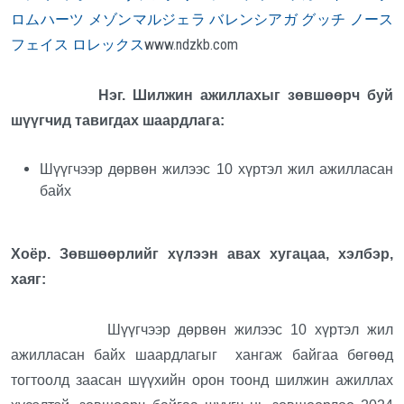
ロムハーツ
メゾンマルジェラ
バレンシアガ
グッチ
ノース
フェイス
ロレックス
www.ndzkb.com
Нэг. Шилжин ажиллахыг зөвшөөрч буй
шүүгчид тавигдах шаардлага:
Шүүгчээр дөрвөн жилээс 10 хүртэл жил ажилласан
байх
Хоёр. Зөвшөөрлийг хүлээн авах хугацаа, хэлбэр,
хаяг:
Шүүгчээр дөрвөн жилээс 10 хүртэл жил
ажилласан байх шаардлагыг хангаж байгаа бөгөөд
тогтоолд заасан шүүхийн орон тоонд шилжин ажиллах