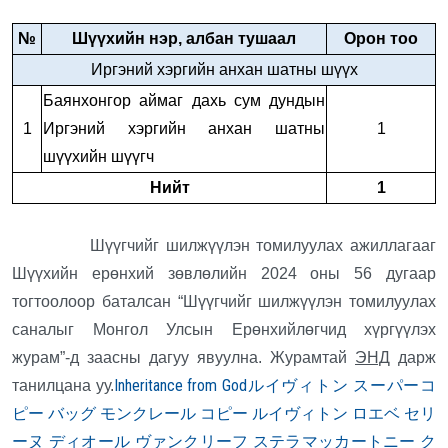
№
Шүүхийн нэр, албан тушаал
Орон тоо
Иргэний хэргийн анхан шатны шүүх
Баянхонгор аймаг дахь сум дундын
1
Иргэний хэргийн анхан шатны
1
шүүхийн шүүгч
Нийт
1
Шүүгчийг шилжүүлэн томилуулах ажиллагааг
Шүүхийн ерөнхий зөвлөлийн 2024 оны 56 дугаар
тогтоолоор баталсан “Шүүгчийг шилжүүлэн томилуулах
саналыг Монгол Улсын Ерөнхийлөгчид хүргүүлэх
журам”-д заасны дагуу явуулна. Журамтай
ЭНД
дарж
Inheritance from God
ルイヴィトン スーパーコ
танилцана уу.
ピー バッグ
モンクレール コピー
ルイヴィトン
ロエベ
セリ
ーヌ
ディオール
ヴァンクリーフ
ステラマッカートニー
ク