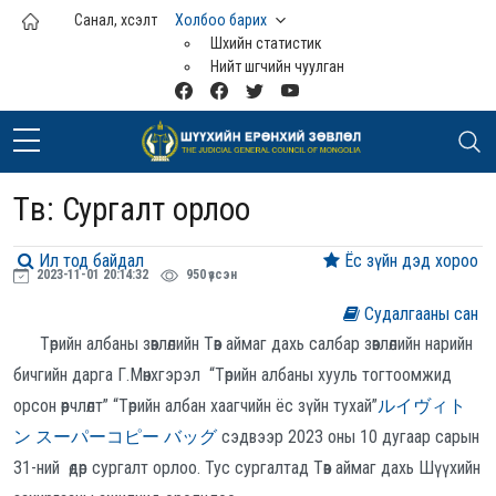
Үндсэн агуулга руу шилжих
Санал, хүсэлт
Холбоо барих
Шүүхийн статистик
Нийт шүүгчийн чуулган
Төв: Сургалт орлоо
Ил тод байдал
Ёс зүйн дэд хороо
2023-11-01 20:14:32
950 үзсэн
Судалгааны сан
Төрийн албаны зөвлөлийн Төв аймаг дахь салбар зөвлөлийн нарийн
бичгийн дарга Г.Мөнхгэрэл “Төрийн албаны хууль тогтоомжид
орсон өөрчлөлт” “Төрийн албан хаагчийн ёс зүйн тухай”
ルイヴィト
ン スーパーコピー バッグ
сэдвээр 2023 оны 10 дугаар сарын
31-ний өдөр сургалт орлоо. Тус сургалтад Төв аймаг дахь Шүүхийн