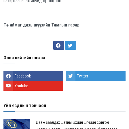
захиргааны ажилчид оролцлоо.
Төв аймаг дахь шүүхийн Тамгын газар
Олон нийтийн сүлжээ
Facebook
Twitter
Youtube
Үйл явдлын товчоон
Давж заалдах шатны шүүхийн шүүгчийн сонгон