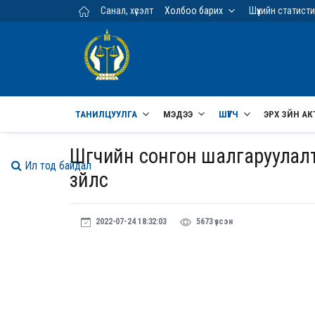
Үндсэн агуулга руу шилжих
Санал, хүсэлт
Холбоо барих
Шүүхийн статист
ТАНИЛЦУУЛГА
МЭДЭЭ
ШҮҮГЧ
ЭРХ ЗҮЙН АК
Шүүгчийн сонгон шалгаруула
Ил тод байдал
зүйлс
2022-07-24 18:32:03
5673 үзсэн