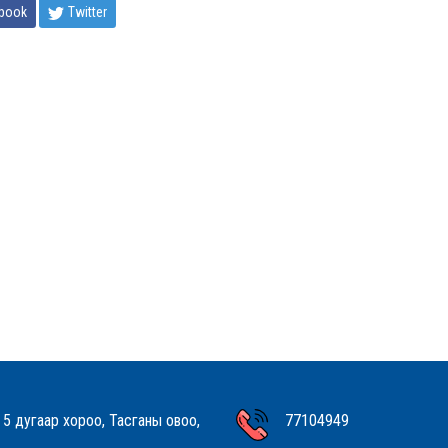
book
Twitter
 5 дугаар хороо, Тасганы овоо,
77104949