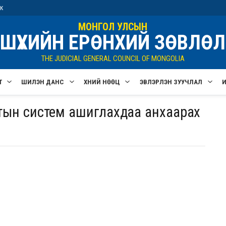
ик
МОНГОЛ УЛСЫН
ШҮҮХИЙН ЕРӨНХИЙ ЗӨВЛӨЛ
THE JUDICIAL GENERAL COUNCIL OF MONGOLIA
Т
ШИЛЭН ДАНС
ХҮНИЙ НӨӨЦ
ЭВЛЭРҮҮЛЭН ЗУУЧЛАЛ
лтын систем ашиглахдаа анхаарах