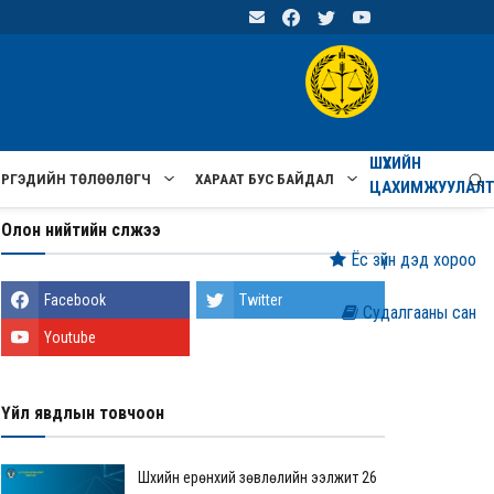
ШҮҮХИЙН
ИРГЭДИЙН ТӨЛӨӨЛӨГЧ
ХАРААТ БУС БАЙДАЛ
ЦАХИМЖУУЛАЛ
Олон нийтийн сүлжээ
Ёс зүйн дэд хороо
Facebook
Twitter
Судалгааны сан
Youtube
Үйл явдлын товчоон
Шүүхийн ерөнхий зөвлөлийн ээлжит 26