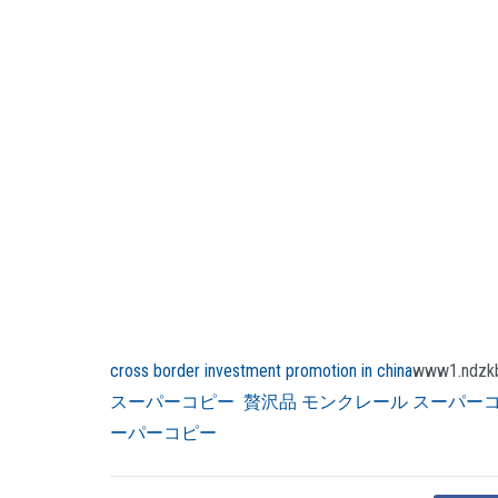
cross border investment promotion in china
www1.ndzk
スーパーコピー
贅沢品
モンクレール スーパー
ーパーコピー