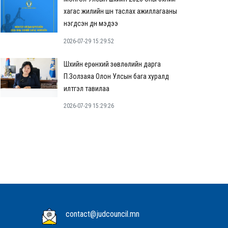
хагас жилийн шүүн таслах ажиллагааны
нэгдсэн дүн мэдээ
2026-07-29 15:29:52
Шүүхийн ерөнхий зөвлөлийн дарга
П.Золзаяа Олон Улсын бага хуралд
илтгэл тавилаа
2026-07-29 15:29:26
contact@judcouncil.mn