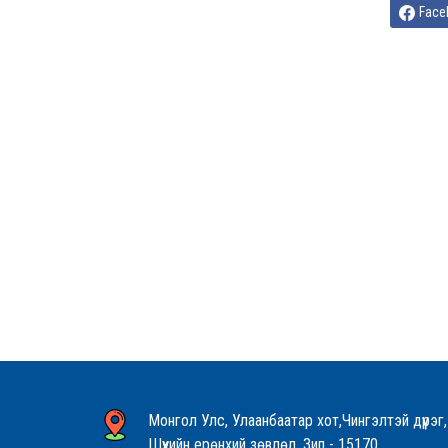
Face
Монгол Улс, Улаанбаатар хот,Чингэлтэй дүүрэг,
Шүүхийн ерөнхий зөвлөл, Зип - 15170