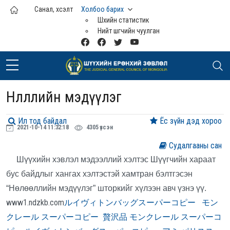
Үндсэн агуулга руу шилжих
Санал, хүсэлт
Холбоо барих
Шүүхийн статистик
Нийт шүүгчийн чуулган
Нөлөөллийн мэдүүлэг
Ил тод байдал
Ёс зүйн дэд хороо
2021-10-14 11:32:18
4305 үзсэн
Судалгааны сан
Шүүхийн хэвлэл мэдээллий хэлтэс Шүүгчийн хараат
бус байдлыг хангах хэлтэстэй хамтран бэлтгэсэн
“Нөлөөллийн мэдүүлэг” шторкийг хүлээн авч үзнэ үү.
www1.ndzkb.com
ルイヴィトンバッグスーパーコピー
モン
クレール スーパーコピー
贅沢品
モンクレール スーパーコ