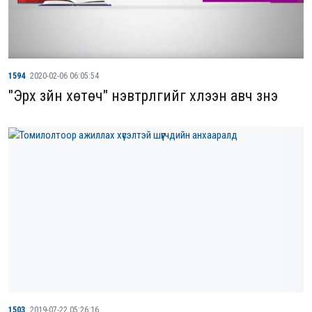
1594
2020-02-06 06:05:54
"Эрх зүйн хөтөч" нэвтрүүлгийг хүлээн авч үзнэ үү
1503
2019-07-22 05:26:16