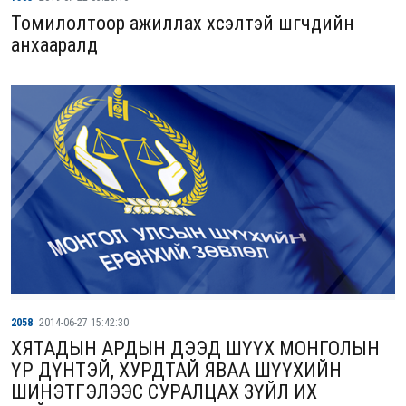
Томилолтоор ажиллах хүсэлтэй шүүгчдийн
анхааралд
2058
2014-06-27 15:42:30
ХЯТАДЫН АРДЫН ДЭЭД ШҮҮХ МОНГОЛЫН
ҮР ДҮНТЭЙ, ХУРДТАЙ ЯВАА ШҮҮХИЙН
ШИНЭТГЭЛЭЭС СУРАЛЦАХ ЗҮЙЛ ИХ