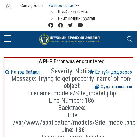
Үндсэн агуулга руу шилжих
Санал, хүсэлт
Холбоо барих
Шүүхийн статистик
Нийт шүүгчийн чуулган
A PHP Error was encountered
Severity: Notice
Ил тод байдал
Ёс зүйн дэд хороо
Message: Trying to get property 'name' of non-
object
Судалгааны сан
Filename: models/Site_model.php
Line Number: 186
Backtrace:
File:
/var/www/application/models/Site_model.php
Line: 186