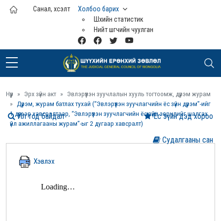
Үндсэн агуулга руу шилжих
Санал, хүсэлт
Холбоо барих
Шүүхийн статистик
Нийт шүүгчийн чуулган
Нүүр
Эрх зүйн акт
Эвлэрүүлэн зуучлалын хууль тогтоомж, дүрэм журам
Дүрэм, журам батлах тухай (“Эвлэрүүлэн зуучлагчийн ёс зүйн дүрэм”-ийг
1 дүгээр хавсралтаар, “Эвлэрүүлэн зуучлагчийн ёс зүйн зөрчлийг шалгах
Ил тод байдал
Ёс зүйн дэд хороо
үйл ажиллагааны журам”-ыг 2 дугаар хавсралт)
Судалгааны сан
Хэвлэх