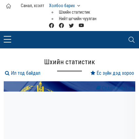
Үндсэн агуулга руу шилжих
Санал, хүсэлт
Холбоо барих
Шүүхийн статистик
Нийт шүүгчийн чуулган
Шүүхийн статистик
Ил тод байдал
Ёс зүйн дэд хороо
Судалгааны сан