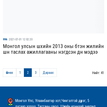
996
2021-07-01 12:02:20
Монгол улсын шүүхийн 2013 оны бүтэн жилийн
шүүн таслах ажиллагааны нэгдсэн дүн мэдээ
Өмнөх
1
2
3
Дараах
Нийт: 41
Монгол Улс, Улаанбаатар хот,Чингэлтэй дүүрэг, 5
дугаар хороо, Тасганы овоо, Шүүхийн ерөнхий зөвлөл,