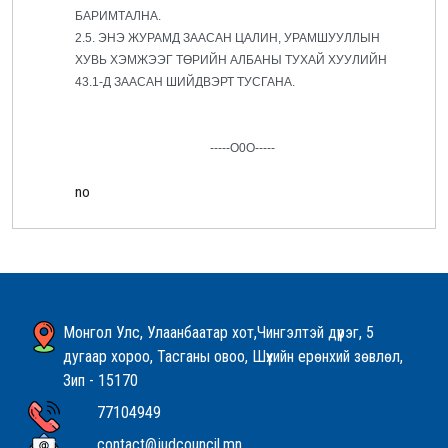
БАРИМТАЛНА.
2.5. ЭНЭ ЖУРАМД ЗААСАН ЦАЛИН, УРАМШУУЛЛЫН
ХУВЬ ХЭМЖЭЭГ ТӨРИЙН АЛБАНЫ ТУХАЙ ХУУЛИЙН
43.1-Д ЗААСАН ШИЙДВЭРТ ТУСГАНА.
-----О0О-----
no
Монгол Улс, Улаанбаатар хот,Чингэлтэй дүүрэг, 5
дугаар хороо, Тасганы овоо, Шүүхийн ерөнхий зөвлөл,
Зип - 15170
77104949
contact@judcouncil.mn