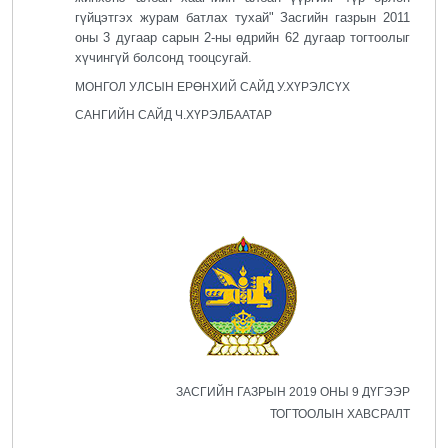
гүйцэтгэх журам батлах тухай" Засгийн газрын 2011
оны 3 дугаар сарын 2-ны өдрийн 62 дугаар тогтоолыг
хүчингүй болсонд тооцсугай.
МОНГОЛ УЛСЫН ЕРӨНХИЙ САЙД У.ХҮРЭЛСҮХ
САНГИЙН САЙД Ч.ХҮРЭЛБААТАР
ЗАСГИЙН ГАЗРЫН 2019 ОНЫ 9 ДҮГЭЭР
ТОГТООЛЫН ХАВСРАЛТ