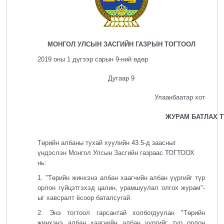
МОНГОЛ УЛСЫН ЗАСГИЙН ГАЗРЫН ТОГТООЛ
2019 оны 1 дүгээр сарын 9-ний өдөр
Дугаар 9
Улаанбаатар хот
ЖУРАМ БАТЛАХ 
Төрийн албаны тухай хуулийн 43.5-д заасныг
үндэслэн Монгол Улсын Засгийн газраас ТОГТООХ
нь:
1. "Төрийн жинхэнэ албан хаагчийн албан үүргийг түр
орлон гүйцэтгэхэд цалин, урамшуулал олгох журам"-
ыг хавсралт ёсоор баталсугай.
2. Энэ тогтоол гарсантай холбогдуулан "Төрийн
жинхэнэ албан хаагчийн албан үүргийг түр орлон