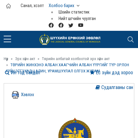
Үндсэн агуулга руу шилжих
Санал, хүсэлт
Холбоо барих
Шүүхийн статистик
Нийт шүүгчийн чуулган
Нүүр
Эрх зүйн акт
Төрийн албатай холбоотой эрх зүйн акт
ТӨРИЙН ЖИНХЭНЭ АЛБАН ХААГЧИЙН АЛБАН ҮҮРГИЙГ ТҮР ОРЛОН
ГҮЙЦЭТГЭХЭД ЦАЛИН, УРАМШУУЛАЛ ОЛГОХ ЖУРАМ
Ил тод байдал
Ёс зүйн дэд хороо
Судалгааны сан
Хэвлэх