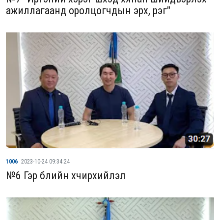
ажиллагаанд оролцогчдын эрх, үүрэг"
1006
2023-10-24 09:34:24
№6 Гэр бүлийн хүчирхийлэл