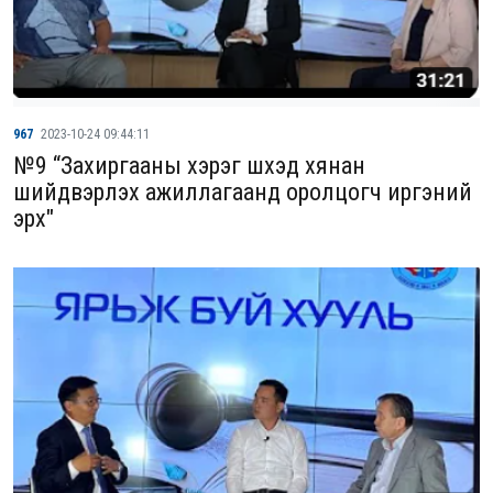
967
2023-10-24 09:44:11
№9 “Захиргааны хэрэг шүүхэд хянан
шийдвэрлэх ажиллагаанд оролцогч иргэний
эрх"