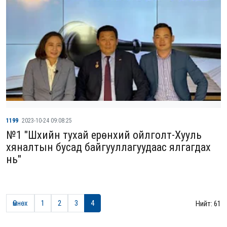
1199
2023-10-24 09:08:25
№1 "Шүүхийн тухай ерөнхий ойлголт-Хууль
хяналтын бусад байгууллагуудаас ялгагдах
нь"
Өмнөх
1
2
3
4
Нийт: 61