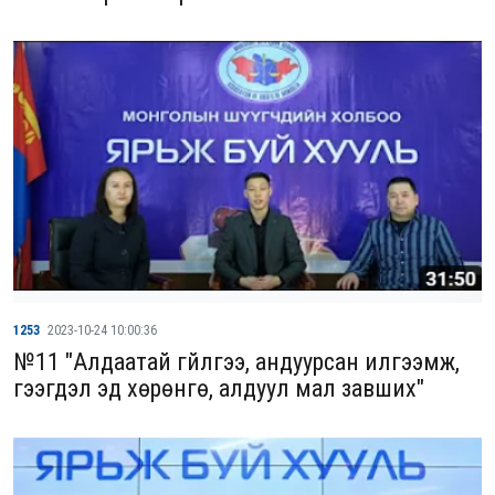
1253
2023-10-24 10:00:36
№11 "Алдаатай гүйлгээ, андуурсан илгээмж,
гээгдэл эд хөрөнгө, алдуул мал завших"