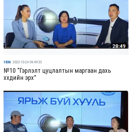
1036
2023-10-24 09:49:33
№10 “Гэрлэлт цуцлалтын маргаан дахь
хүүхдийн эрх”