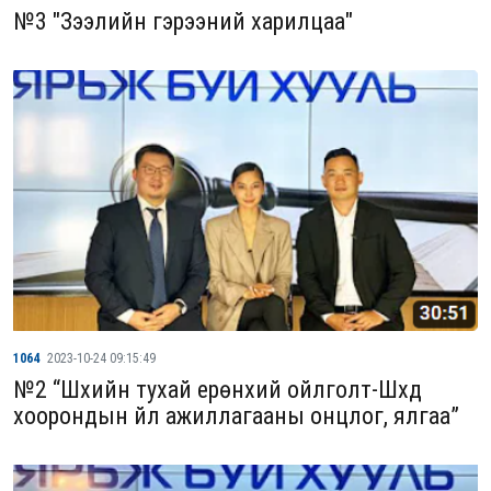
№3 "Зээлийн гэрээний харилцаа"
1064
2023-10-24 09:15:49
№2 “Шүүхийн тухай ерөнхий ойлголт-Шүүхүүд
хоорондын үйл ажиллагааны онцлог, ялгаа”