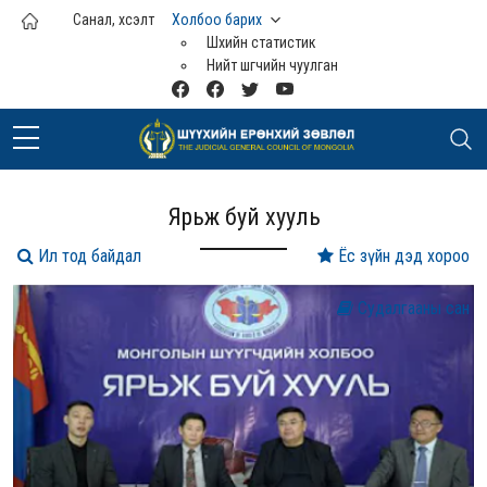
Үндсэн агуулга руу шилжих
Санал, хүсэлт
Холбоо барих
Шүүхийн статистик
Нийт шүүгчийн чуулган
Ярьж буй хууль
Ил тод байдал
Ёс зүйн дэд хороо
Судалгааны сан