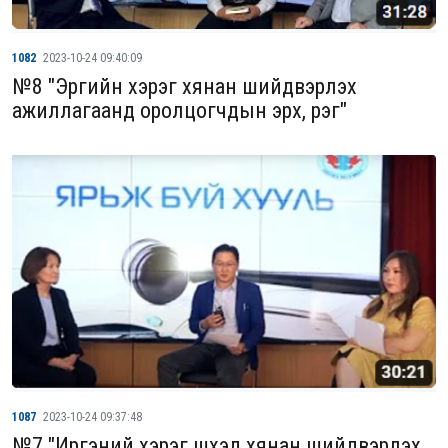
1082
2023-10-24 09:40:09
№8 "Эрүүгийн хэрэг хянан шийдвэрлэх
ажиллагаанд оролцогчдын эрх, үүрэг"
1087
2023-10-24 09:37:48
№7 "Иргэний хэрэг шүүхэд хянан шийдвэрлэх