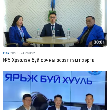
1155
2023-10-24 09:31:02
№5 Хүрээлэн буй орчны эсрэг гэмт хэргүүд