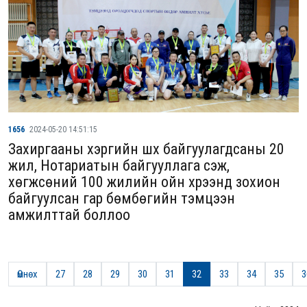
1656
2024-05-20 14:51:15
Захиргааны хэргийн шүүх байгуулагдсаны 20
жил, Нотариатын байгууллага үүсэж,
хөгжсөний 100 жилийн ойн хүрээнд зохион
байгуулсан гар бөмбөгийн тэмцээн
амжилттай боллоо
Өмнөх
27
28
29
30
31
32
33
34
35
3