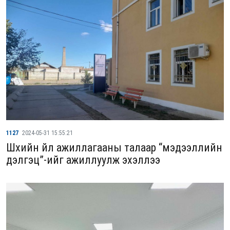
1127
2024-05-31 15:55:21
Шүүхийн үйл ажиллагааны талаар “мэдээллийн
дэлгэц”-ийг ажиллуулж эхэллээ