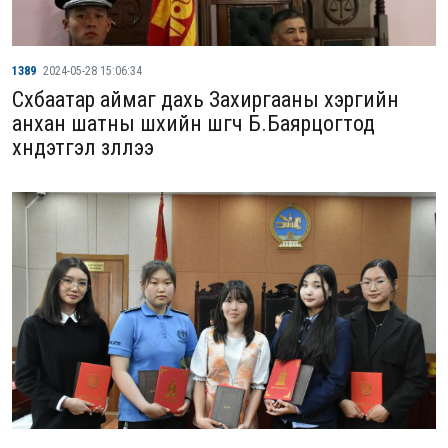
1389
2024-05-28 15:06:34
Сүхбаатар аймаг дахь Захиргааны хэргийн
анхан шатны шүүхийн шүүгч Б.Баярцогтод
хүндэтгэл үзүүллээ