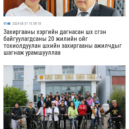
1146
2024-05-31 15:38:18
Захиргааны хэргийн дагнасан шүүх үүсгэн
байгуулагдсаны 20 жилийн ойг
тохиолдуулан шүүхийн захиргааны ажилчдыг
шагнаж урамшууллаа