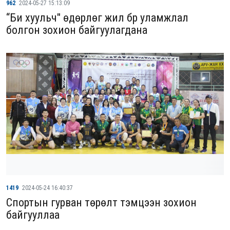
962
2024-05-27 15:13:09
“Би хуульч" өдөрлөг жил бүр уламжлал
болгон зохион байгуулагдана
1419
2024-05-24 16:40:37
Спортын гурван төрөлт тэмцээн зохион
байгууллаа