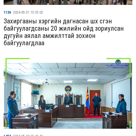
1136
2024-05-31 15:35:02
Захиргааны хэргийн дагнасан шүүх үүсгэн
байгуулагдсаны 20 жилийн ойд зориулсан
дугуйн аялал амжилттай зохион
байгуулагдлаа