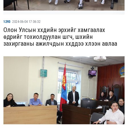
1293
2024-06-04 17:06:32
Олон Улсын хүүхдийн эрхийг хамгаалах
өдрийг тохиолдуулан шүүгч, шүүхийн
захиргааны ажилчдын хүүхдүүдээ хүлээн авлаа