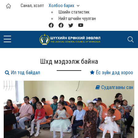
Үндсэн агуулга руу шилжих
Санал, хүсэлт
Холбоо барих
Шүүхийн статистик
Нийт шүүгчийн чуулган
Шүүхүүд мэдээлж байна
Ил тод байдал
Ёс зүйн дэд хороо
Судалгааны сан