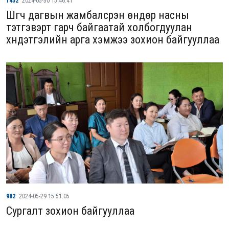
1452
2024-05-30 15:46:41
Шүүгч дагвын жамбалсүрэн өндөр насны
тэтгэвэрт гарч байгаатай холбогдуулан
хүндэтгэлийн арга хэмжээ зохион байгууллаа
982
2024-05-29 15:51:05
Сургалт зохион байгууллаа