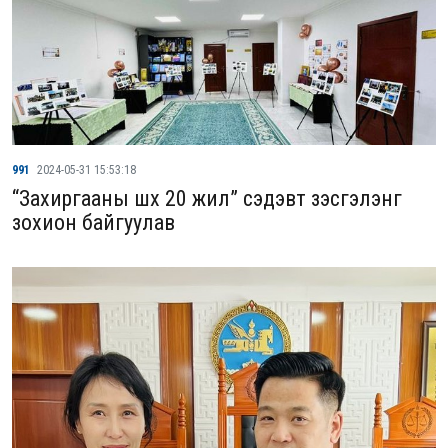
991
2024-05-31 15:53:18
“Захиргааны шүүх 20 жил” сэдэвт үзэсгэлэнг
зохион байгуулав